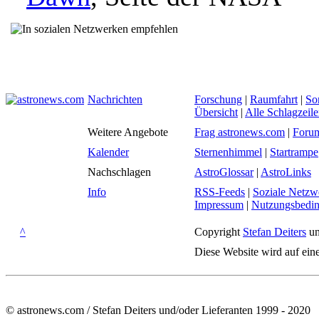
Nachrichten
Forschung
|
Raumfahrt
|
So
Übersicht
|
Alle Schlagzeil
Weitere Angebote
Frag astronews.com
|
Foru
Kalender
Sternenhimmel
|
Startrampe
Nachschlagen
AstroGlossar
|
AstroLinks
Info
RSS-Feeds
|
Soziale Netzw
Impressum
|
Nutzungsbedi
^
Copyright
Stefan Deiters
un
Diese Website wird auf ein
© astronews.com / Stefan Deiters und/oder Lieferanten 1999 - 2020