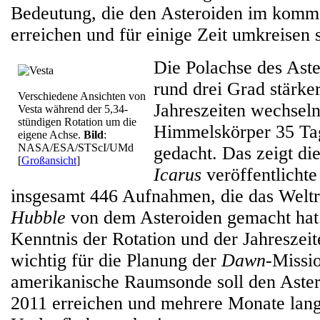
Bedeutung, die den Asteroiden im komm
erreichen und für einige Zeit umkreisen s
Die Polachse des Aste
rund drei Grad stärke
Verschiedene Ansichten von
Jahreszeiten wechsel
Vesta während der 5,34-
stündigen Rotation um die
Himmelskörper 35 Tage
eigene Achse.
Bild
:
NASA/ESA/STScI/UMd
gedacht. Das zeigt die
[
Großansicht
]
Icarus
veröffentlicht
insgesamt 446 Aufnahmen, die das Welt
Hubble
von dem Asteroiden gemacht hat
Kenntnis der Rotation und der Jahreszeit
wichtig für die Planung der
Dawn
-Missi
amerikanische Raumsonde soll den Aster
2011 erreichen und mehrere Monate lang