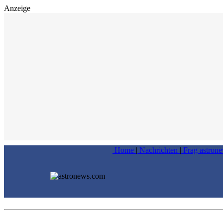
Anzeige
Home
|
Nachrichten
|
Frag astron