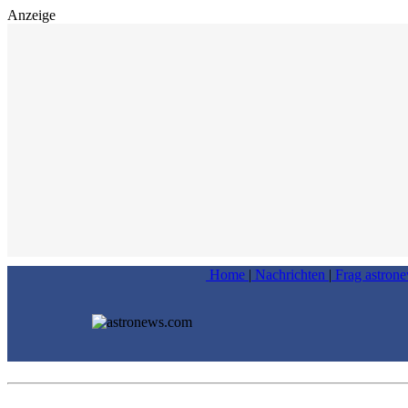
Anzeige
Home
|
Nachrichten
|
Frag astron