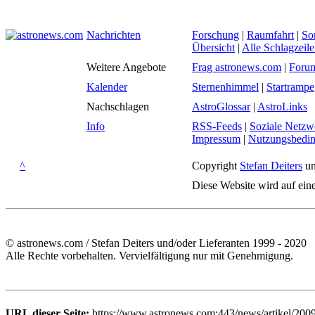
Nachrichten
Forschung
|
Raumfahrt
|
So
Übersicht
|
Alle Schlagzeil
Weitere Angebote
Frag astronews.com
|
Foru
Kalender
Sternenhimmel
|
Startrampe
Nachschlagen
AstroGlossar
|
AstroLinks
Info
RSS-Feeds
|
Soziale Netzw
Impressum
|
Nutzungsbedi
^
Copyright
Stefan Deiters
un
Diese Website wird auf ein
© astronews.com / Stefan Deiters und/oder Lieferanten 1999 - 2020
Alle Rechte vorbehalten. Vervielfältigung nur mit Genehmigung.
URL dieser Seite:
https://www.astronews.com:443/news/artikel/200