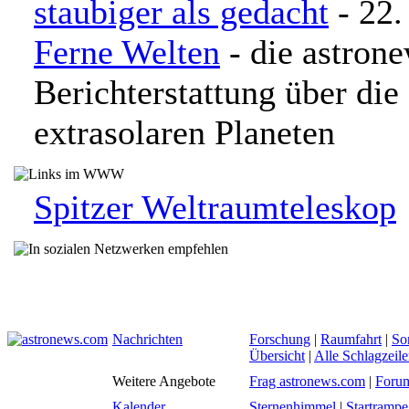
staubiger als gedacht
- 22.
Ferne Welten
- die astron
Berichterstattung über di
extrasolaren Planeten
Spitzer Weltraumteleskop
Nachrichten
Forschung
|
Raumfahrt
|
So
Übersicht
|
Alle Schlagzeil
Weitere Angebote
Frag astronews.com
|
Foru
Kalender
Sternenhimmel
|
Startrampe