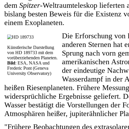
dem
Spitzer
-Weltraumteleskop lieferten a
bislang besten Beweis für die Existenz 
einem Exoplaneten.
Die Erforschung von 
anderen Sternen hat e
Künstlerische Darstellung
Sprung nach vorn ge
von HD 189733 mit dem
vorüberziehenden Planeten.
amerikanischen Astr
Bild
: ESA, NASA und
Frederic Pont (Geneva
der eindeutige Nachw
University Observatory)
Wasserdampf in der A
heißen Riesenplaneten. Frühere Messung
widersprüchliche Ergebnisse geliefert. 
Wasser bestätigt die Vorstellungen der F
Atmosphären heißer, jupiterähnlicher Pla
"Frühere Beobachtungen des extrasolar