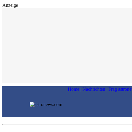
Anzeige
Home
|
Nachrichten
|
Frag astron