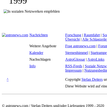
1999
Nachrichten
Forschung
|
Raumfahrt
|
So
Übersicht
|
Alle Schlagzeil
Weitere Angebote
Frag astronews.com
|
Foru
Kalender
Sternenhimmel
|
Startrampe
Nachschlagen
AstroGlossar
|
AstroLinks
Info
RSS-Feeds
|
Soziale Netzw
Impressum
|
Nutzungsbedi
^
Copyright
Stefan Deiters
un
Diese Website wird auf ein
© astronews.com / Stefan Deiters und/oder Lieferanten 1999 - 2020