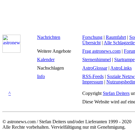
Nachrichten
Forschung
|
Raumfahrt
|
So
Übersicht
|
Alle Schlagzeil
Weitere Angebote
Frag astronews.com
|
Foru
Kalender
Sternenhimmel
|
Startrampe
Nachschlagen
AstroGlossar
|
AstroLinks
Info
RSS-Feeds
|
Soziale Netzw
Impressum
|
Nutzungsbedi
^
Copyright
Stefan Deiters
un
Diese Website wird auf ein
© astronews.com / Stefan Deiters und/oder Lieferanten 1999 - 2020
Alle Rechte vorbehalten. Vervielfältigung nur mit Genehmigung.