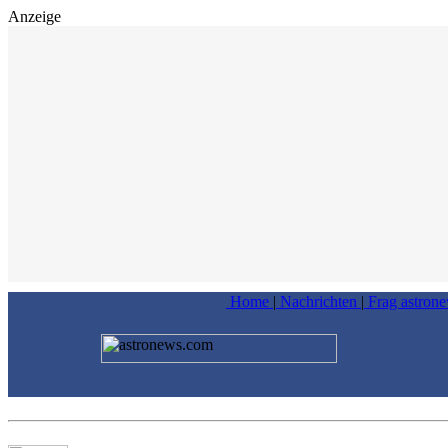
Anzeige
Home
|
Nachrichten
|
Frag astron