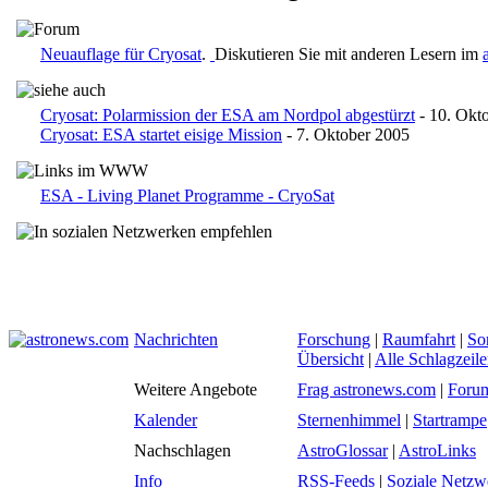
Neuauflage für Cryosat
.
Diskutieren Sie mit anderen Lesern im
Cryosat: Polarmission der ESA am Nordpol abgestürzt
- 10. Okt
Cryosat: ESA startet eisige Mission
- 7. Oktober 2005
ESA - Living Planet Programme - CryoSat
Nachrichten
Forschung
|
Raumfahrt
|
So
Übersicht
|
Alle Schlagzeil
Weitere Angebote
Frag astronews.com
|
Foru
Kalender
Sternenhimmel
|
Startrampe
Nachschlagen
AstroGlossar
|
AstroLinks
Info
RSS-Feeds
|
Soziale Netzw