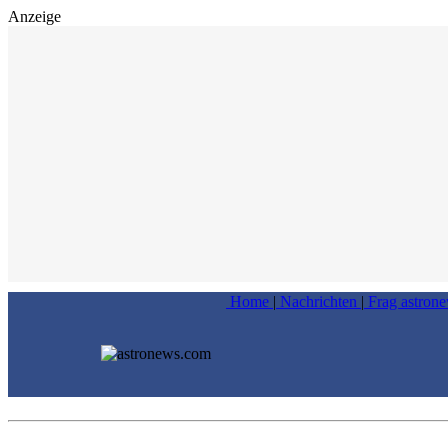
Anzeige
Home
|
Nachrichten
|
Frag astron