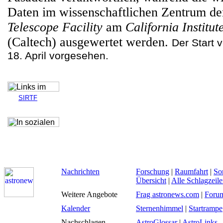
Daten im wissenschaftlichen Zentrum d
Telescope Facility
am
California Institu
(Caltech) ausgewertet werden.
Der Start 
18. April vorgesehen.
SIRTF
Nachrichten
Forschung
|
Raumfahrt
|
So
Übersicht
|
Alle Schlagzeil
Weitere Angebote
Frag astronews.com
|
Foru
Kalender
Sternenhimmel
|
Startrampe
Nachschlagen
AstroGlossar
|
AstroLinks