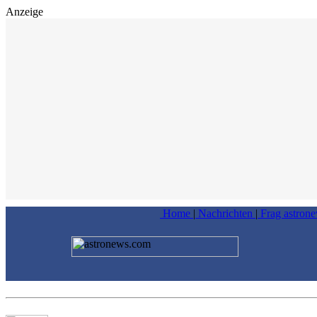
Anzeige
Home
|
Nachrichten
|
Frag astron