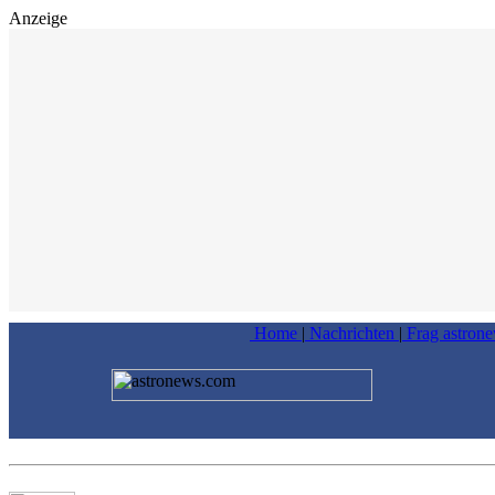
Anzeige
Home
|
Nachrichten
|
Frag astron