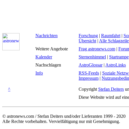
Nachrichten
Forschung
|
Raumfahrt
|
So
Übersicht
|
Alle Schlagzeil
Weitere Angebote
Frag astronews.com
|
Foru
Kalender
Sternenhimmel
|
Startrampe
Nachschlagen
AstroGlossar
|
AstroLinks
Info
RSS-Feeds
|
Soziale Netzw
Impressum
|
Nutzungsbedi
^
Copyright
Stefan Deiters
un
Diese Website wird auf ein
© astronews.com / Stefan Deiters und/oder Lieferanten 1999 - 2020
Alle Rechte vorbehalten. Vervielfältigung nur mit Genehmigung.