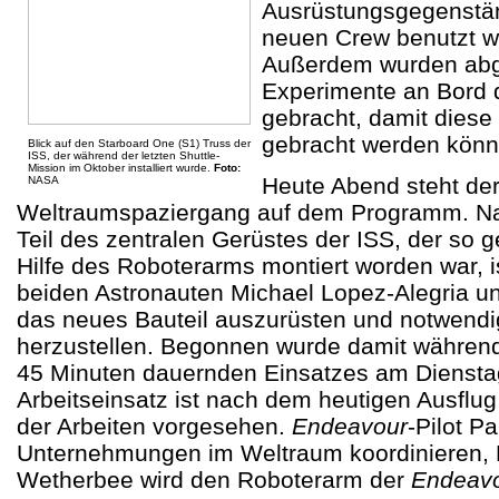
Ausrüstungsgegenstän
neuen Crew benutzt w
Außerdem wurden ab
Experimente an Bord
gebracht, damit diese
gebracht werden könn
Blick auf den Starboard One (S1) Truss der
ISS, der während der letzten Shuttle-
Mission im Oktober installiert wurde.
Foto:
Heute Abend steht der
NASA
Weltraumspaziergang auf dem Programm. Na
Teil des zentralen Gerüstes der ISS, der so
Hilfe des Roboterarms montiert worden war, i
beiden Astronauten Michael Lopez-Alegria u
das neues Bauteil auszurüsten und notwend
herzustellen. Begonnen wurde damit währen
45 Minuten dauernden Einsatzes am Dienstag
Arbeitseinsatz ist nach dem heutigen Ausflu
der Arbeiten vorgesehen.
Endeavour
-Pilot P
Unternehmungen im Weltraum koordinieren
Wetherbee wird den Roboterarm der
Endeav