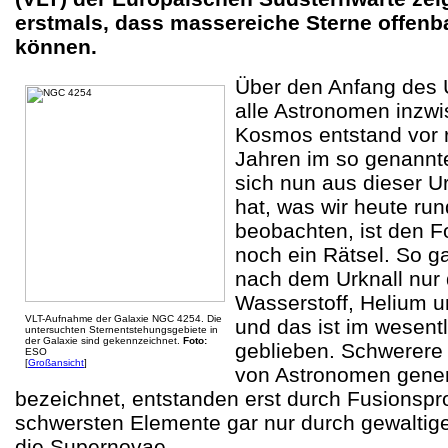
erstmals, dass massereiche Sterne offenba
können.
Über den Anfang des 
alle Astronomen inzwi
Kosmos entstand vor r
Jahren im so genannte
sich nun aus dieser U
hat, was wir heute r
beobachten, ist den F
noch ein Rätsel. So g
nach dem Urknall nur
Wasserstoff, Helium u
VLT-Aufnahme der Galaxie NGC 4254. Die
und das ist im wesent
untersuchten Sternentstehungsgebiete in
der Galaxie sind gekennzeichnet.
Foto
:
geblieben. Schwerere
ESO
[
Großansicht
]
von Astronomen genere
bezeichnet, entstanden erst durch Fusionspr
schwersten Elemente gar nur durch gewaltig
die Supernovae.