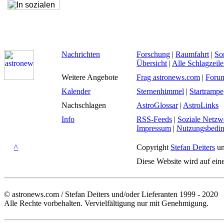
Nachrichten
Forschung
|
Raumfahrt
|
So
Übersicht
|
Alle Schlagzeil
Weitere Angebote
Frag astronews.com
|
Foru
Kalender
Sternenhimmel
|
Startrampe
Nachschlagen
AstroGlossar
|
AstroLinks
Info
RSS-Feeds
|
Soziale Netzw
Impressum
|
Nutzungsbedi
^
Copyright
Stefan Deiters
un
Diese Website wird auf ein
© astronews.com / Stefan Deiters und/oder Lieferanten 1999 - 2020
Alle Rechte vorbehalten. Vervielfältigung nur mit Genehmigung.