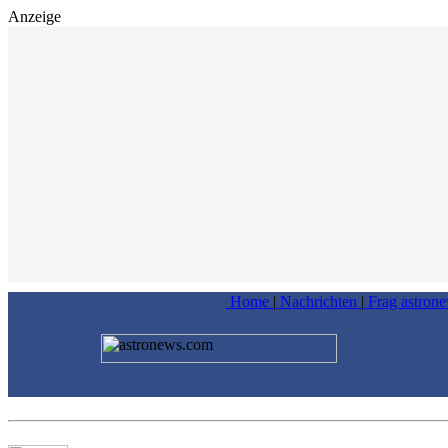
Anzeige
Home
|
Nachrichten
|
Frag astron