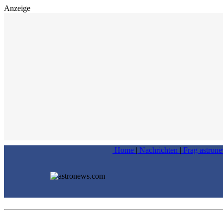
Anzeige
Home
|
Nachrichten
|
Frag astron