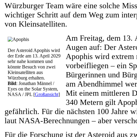
Würzburger Team wäre eine solche Miss
wichtiger Schritt auf dem Weg zum inter
von Kleinsatelliten.
Am Freitag, dem 13. A
Augen auf: Der Aster
Der Asteroid Apophis wird
Apophis wird extrem 
der Erde am 13. April 2029
sehr nahe kommen und
vorbeifliegen – ein Sp
könnte Besuch von zwei
Kleinsatelliten aus
Bürgerinnen und Bürg
Würzburg erhalten.
am Abendhimmel wer
Bild
: Jonathan Männel /
Eyes on the Solar System,
Mit einem mittleren 
NASA / JPL
[
Großansicht
]
340 Metern gilt Apoph
gefährlich. Für die nächsten 100 Jahre w
laut NASA-Berechnungen – aber versch
Für die Forschung ist der Asteroid aus 