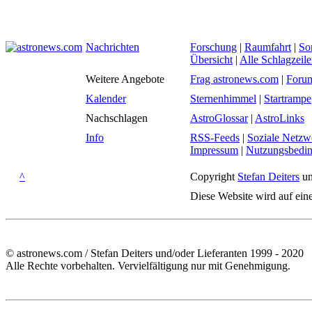
Nachrichten
Forschung
|
Raumfahrt
|
So
Übersicht
|
Alle Schlagzeil
Weitere Angebote
Frag astronews.com
|
Foru
Kalender
Sternenhimmel
|
Startrampe
Nachschlagen
AstroGlossar
|
AstroLinks
Info
RSS-Feeds
|
Soziale Netzw
Impressum
|
Nutzungsbedi
^
Copyright
Stefan Deiters
un
Diese Website wird auf ein
© astronews.com / Stefan Deiters und/oder Lieferanten 1999 - 2020
Alle Rechte vorbehalten. Vervielfältigung nur mit Genehmigung.