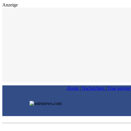
Anzeige
Home
|
Nachrichten
|
Frag astron