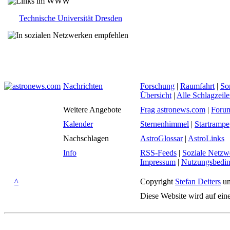
Technische Universität Dresden
Nachrichten
Forschung
|
Raumfahrt
|
So
Übersicht
|
Alle Schlagzeil
Weitere Angebote
Frag astronews.com
|
Foru
Kalender
Sternenhimmel
|
Startrampe
Nachschlagen
AstroGlossar
|
AstroLinks
Info
RSS-Feeds
|
Soziale Netzw
Impressum
|
Nutzungsbedi
^
Copyright
Stefan Deiters
un
Diese Website wird auf ein