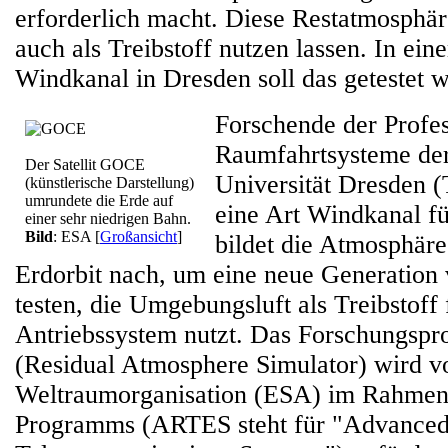
erforderlich macht. Diese Restatmosphär
auch als Treibstoff nutzen lassen. In ei
Windkanal in Dresden soll das getestet 
Forschende der Profes
Raumfahrtsysteme de
Der Satellit GOCE
Universität Dresden 
(künstlerische Darstellung)
umrundete die Erde auf
eine Art Windkanal f
einer sehr niedrigen Bahn.
Bild
: ESA
[
Großansicht
]
bildet die Atmosphäre
Erdorbit nach, um eine neue Generation v
testen, die Umgebungsluft als Treibstoff 
Antriebssystem nutzt. Das Forschungsp
(Residual Atmosphere Simulator) wird v
Weltraumorganisation (ESA) im Rahme
Programms (ARTES steht für "Advanced