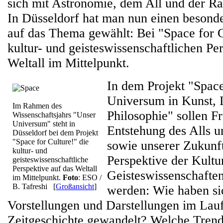
sich mit Astronomie, dem All und der Ra
In Düsseldorf hat man nun einen besond
auf das Thema gewählt: Bei "Space for Cu
kultur- und geisteswissenschaftlichen Pe
Weltall im Mittelpunkt.
In dem Projekt "Space
Universum in Kunst, L
Im Rahmen des
Philosophie" sollen F
Wissenschaftsjahrs "Unser
Universum" steht in
Entstehung des Alls 
Düsseldorf bei dem Projekt
"Space for Culture!" die
sowie unserer Zukunft
kultur- und
Perspektive der Kultu
geisteswissenschaftliche
Perspektive auf das Weltall
Geisteswissenschaften
im Mittelpunkt.
Foto
: ESO /
B. Tafreshi
[
Großansicht
]
werden: Wie haben si
Vorstellungen und Darstellungen im Lau
Zeitgeschichte gewandelt? Welche Tren