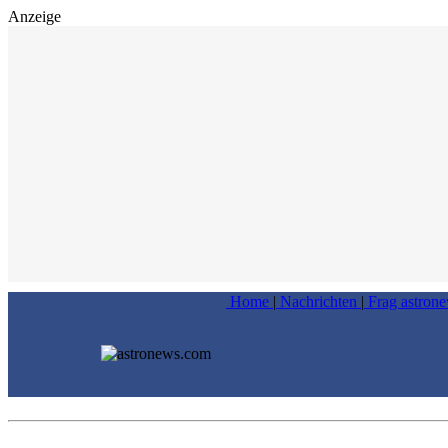
Anzeige
Home
|
Nachrichten
|
Frag astron