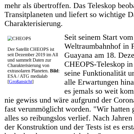
mehr als übertroffen. Das Teleskop beob
Transitplaneten und liefert so wichtige 
Charakterisierung.
Seit seinem Start vom
Weltraumbahnhof in F
Der Satellit CHEOPS ist
Guayana am 18. Deze
seit Dezember 2019 im All
und sammelt Daten zur
CHEOPS-Teleskop in 
Charakterisierung von
extrasolaren Planeten.
Bild
:
seine Funktionalität u
ESA / ATG medialab
alle Erwartungen hin
[
Großansicht
]
es jemals so weit ko
nie gewiss und wäre aufgrund der Coro
fast verunmöglicht worden. "Wir hatten 
alles so reibungslos verlief. Nach Jahren
der Konstruktion und der Tests ist es er