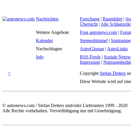
Nachrichten
Forschung
|
Raumfahrt
|
So
Übersicht
|
Alle Schlagzeil
Weitere Angebote
Frag astronews.com
|
Foru
Kalender
Sternenhimmel
|
Startrampe
Nachschlagen
AstroGlossar
|
AstroLinks
Info
RSS-Feeds
|
Soziale Netzw
Impressum
|
Nutzungsbedi
^
Copyright
Stefan Deiters
un
Diese Website wird auf ein
© astronews.com / Stefan Deiters und/oder Lieferanten 1999 - 2020
Alle Rechte vorbehalten. Vervielfältigung nur mit Genehmigung.