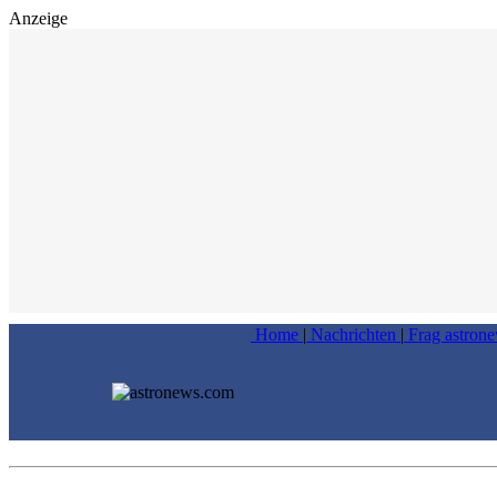
Anzeige
Home
|
Nachrichten
|
Frag astron