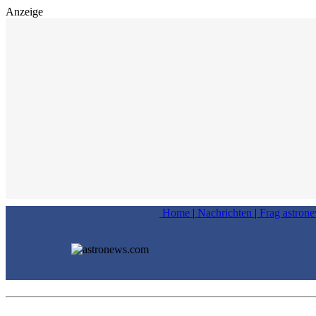
Anzeige
Home
|
Nachrichten
|
Frag astron