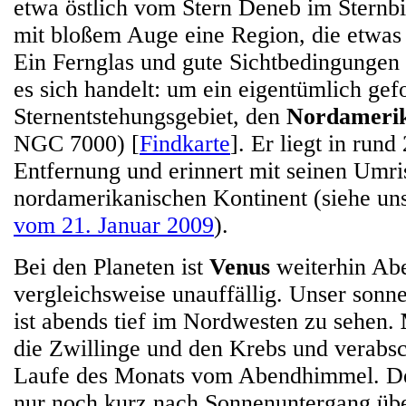
etwa östlich vom Stern Deneb im Sternbi
mit bloßem Auge eine Region, die etwas h
Ein Fernglas und gute Sichtbedingungen
es sich handelt: um ein eigentümlich gef
Sternentstehungsgebiet, den
Nordamerik
NGC 7000) [
Findkarte
]. Er liegt in rund
Entfernung und erinnert mit seinen Umri
nordamerikanischen Kontinent (siehe un
vom 21. Januar 2009
).
Bei den Planeten ist
Venus
weiterhin Abe
vergleichsweise unauffällig. Unser son
ist abends tief im Nordwesten zu sehen.
die Zwillinge und den Krebs und verabsc
Laufe des Monats vom Abendhimmel. Der
nur noch kurz nach Sonnenuntergang üb