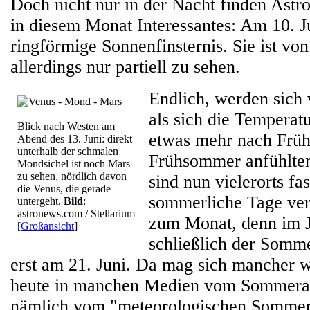
Doch nicht nur in der Nacht finden Astro
in diesem Monat Interessantes: Am 10. Ju
ringförmige Sonnenfinsternis. Sie ist vo
allerdings nur partiell zu sehen.
Endlich, werden sich 
als sich die Tempera
Blick nach Westen am
etwas mehr nach Früh
Abend des 13. Juni: direkt
unterhalb der schmalen
Frühsommer anfühlten
Mondsichel ist noch Mars
zu sehen, nördlich davon
sind nun vielerorts fa
die Venus, die gerade
sommerliche Tage ver
untergeht.
Bild
:
astronews.com / Stellarium
zum Monat, denn im J
[
Großansicht
]
schließlich der Somme
erst am 21. Juni. Da mag sich mancher w
heute in manchen Medien vom Sommeranf
nämlich vom "meteorologischen Sommer