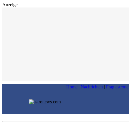
Anzeige
Home
|
Nachrichten
|
Frag astron