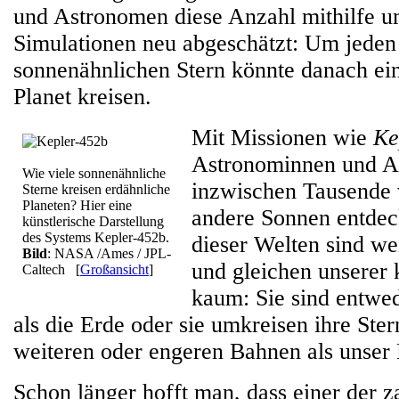
und Astronomen diese Anzahl mithilfe u
Simulationen neu abgeschätzt: Um jeden 
sonnenähnlichen Stern könnte danach ein
Planet kreisen.
Mit Missionen wie
Ke
Astronominnen und A
Wie viele sonnenähnliche
inzwischen Tausende 
Sterne kreisen erdähnliche
Planeten? Hier eine
andere Sonnen entdec
künstlerische Darstellung
des Systems Kepler-452b.
dieser Welten sind we
Bild
: NASA /Ames / JPL-
und gleichen unserer
Caltech
[
Großansicht
]
kaum: Sie sind entwed
als die Erde oder sie umkreisen ihre Ster
weiteren oder engeren Bahnen als unser
Schon länger hofft man, dass einer der z