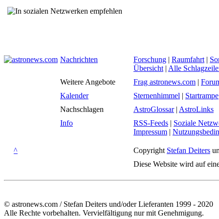
Nachrichten
Forschung
|
Raumfahrt
|
So
Übersicht
|
Alle Schlagzeil
Weitere Angebote
Frag astronews.com
|
Foru
Kalender
Sternenhimmel
|
Startrampe
Nachschlagen
AstroGlossar
|
AstroLinks
Info
RSS-Feeds
|
Soziale Netzw
Impressum
|
Nutzungsbedi
^
Copyright
Stefan Deiters
un
Diese Website wird auf ein
© astronews.com / Stefan Deiters und/oder Lieferanten 1999 - 2020
Alle Rechte vorbehalten. Vervielfältigung nur mit Genehmigung.