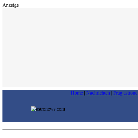
Anzeige
Home
|
Nachrichten
|
Frag astron