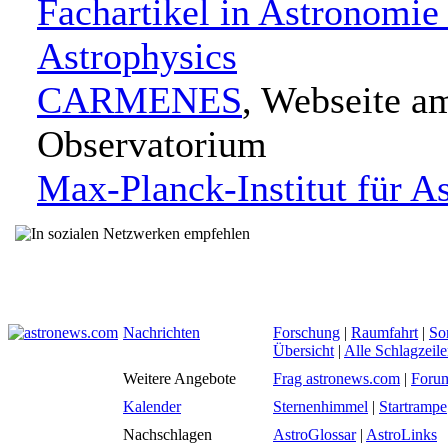
Fachartikel in Astronomie
Astrophysics
CARMENES
, Webseite a
Observatorium
Max-Planck-Institut für A
Nachrichten
Forschung
|
Raumfahrt
|
So
Übersicht
|
Alle Schlagzeil
Weitere Angebote
Frag astronews.com
|
Foru
Kalender
Sternenhimmel
|
Startrampe
Nachschlagen
AstroGlossar
|
AstroLinks