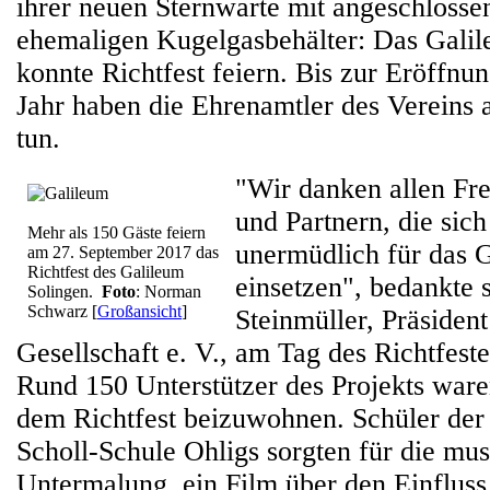
ihrer neuen Sternwarte mit angeschloss
ehemaligen Kugelgasbehälter: Das Gali
konnte Richtfest feiern. Bis zur Eröff
Jahr haben die Ehrenamtler des Vereins 
tun.
"Wir danken allen Fr
und Partnern, die sich
Mehr als 150 Gäste feiern
unermüdlich für das 
am 27. September 2017 das
Richtfest des Galileum
einsetzen", bedankte 
Solingen.
Foto
: Norman
Schwarz
[
Großansicht
]
Steinmüller, Präsiden
Gesellschaft e. V., am Tag des Richtfes
Rund 150 Unterstützer des Projekts wa
dem Richtfest beizuwohnen. Schüler der
Scholl-Schule Ohligs sorgten für die mus
Untermalung, ein Film über den Einfluss