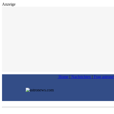
Anzeige
Home
|
Nachrichten
|
Frag astron