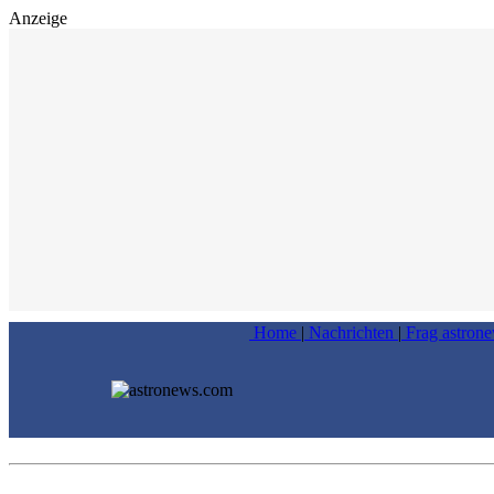
Anzeige
Home
|
Nachrichten
|
Frag astron