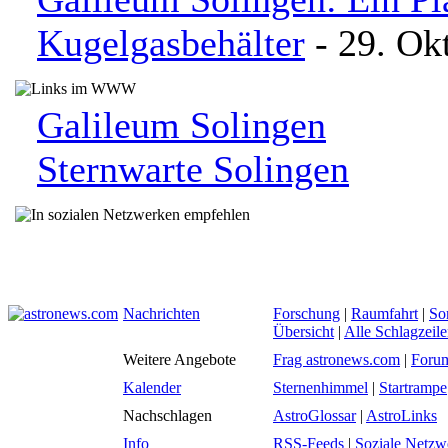
Kugelgasbehälter
- 29. Ok
Galileum Solingen
Sternwarte Solingen
Nachrichten
Forschung
|
Raumfahrt
|
So
Übersicht
|
Alle Schlagzeil
Weitere Angebote
Frag astronews.com
|
Foru
Kalender
Sternenhimmel
|
Startrampe
Nachschlagen
AstroGlossar
|
AstroLinks
Info
RSS-Feeds
|
Soziale Netzw