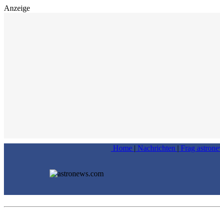
Anzeige
Home
|
Nachrichten
|
Frag astron