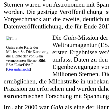
Sternen waren von Astronomen mit Span
worden. Die gestrige Veröffentlichung ist
Vorgeschmack auf die zweite, deutlich 
Datenveröffentlichung, die für Ende 2017
Die
Gaia
-Mission der
Weltraumagentur (ESA
Gaias erste Karte der
ersten Ergebnisse verö
Milchstraße. Die Karte zeigt
die Dichte der von Gaia
umfasst Daten zu den
vermessenen Sterne.
Bild
:
ESA/Gaia/DPAC
Eigenbewegungen von
[
Gesamtansicht
]
Millionen Sternen. D
ermöglichen, die Milchstraße in unbekann
Präzision zu erforschen und wurden dah
astronomischen Forschung mit Spannung 
Im Jahr 2000 war
Gaia
als eine der Hau