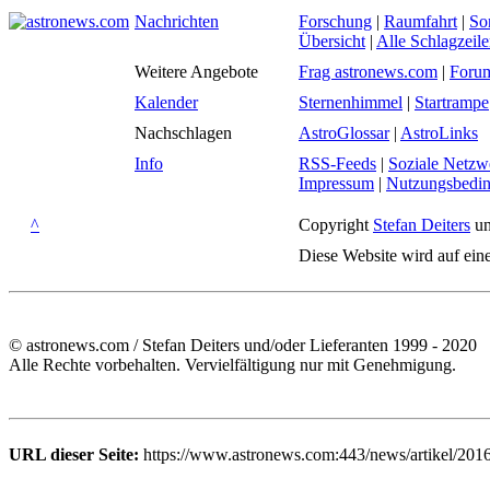
Nachrichten
Forschung
|
Raumfahrt
|
So
Übersicht
|
Alle Schlagzeil
Weitere Angebote
Frag astronews.com
|
Foru
Kalender
Sternenhimmel
|
Startrampe
Nachschlagen
AstroGlossar
|
AstroLinks
Info
RSS-Feeds
|
Soziale Netzw
Impressum
|
Nutzungsbedi
^
Copyright
Stefan Deiters
un
Diese Website wird auf ein
© astronews.com / Stefan Deiters und/oder Lieferanten 1999 - 2020
Alle Rechte vorbehalten. Vervielfältigung nur mit Genehmigung.
URL dieser Seite:
https://www.astronews.com:443/news/artikel/201