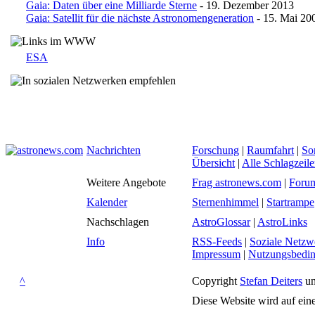
Gaia: Daten über eine Milliarde Sterne
- 19. Dezember 2013
Gaia: Satellit für die nächste Astronomengeneration
- 15. Mai 20
ESA
Nachrichten
Forschung
|
Raumfahrt
|
So
Übersicht
|
Alle Schlagzeil
Weitere Angebote
Frag astronews.com
|
Foru
Kalender
Sternenhimmel
|
Startrampe
Nachschlagen
AstroGlossar
|
AstroLinks
Info
RSS-Feeds
|
Soziale Netzw
Impressum
|
Nutzungsbedi
^
Copyright
Stefan Deiters
un
Diese Website wird auf ein