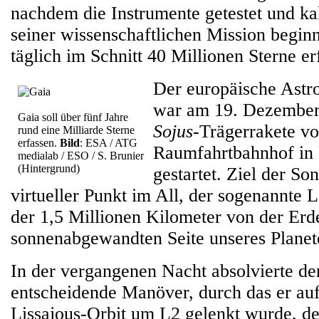
nachdem die Instrumente getestet und kal
seiner wissenschaftlichen Mission begin
täglich im Schnitt 40 Millionen Sterne er
Der europäische Astro
war am 19. Dezember
Gaia soll über fünf Jahre
Sojus
-Trägerrakete v
rund eine Milliarde Sterne
erfassen.
Bild
: ESA / ATG
Raumfahrtbahnhof in
medialab / ESO / S. Brunier
(Hintergrund)
gestartet. Ziel der So
virtueller Punkt im All, der sogenannte
der 1,5 Millionen Kilometer von der Erde
sonnenabgewandten Seite unseres Planete
In der vergangenen Nacht absolvierte der
entscheidende Manöver, durch das er au
Lissajous-Orbit um L2 gelenkt wurde, d