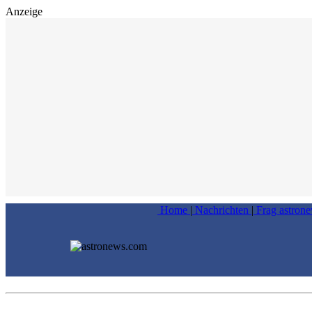
Anzeige
Home
|
Nachrichten
|
Frag astron