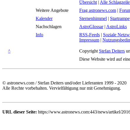
Übersicht
|
Alle Schlagzeil
Weitere Angebote
Frag astronews.com
|
Foru
Kalender
Sternenhimmel
|
Startrampe
Nachschlagen
AstroGlossar
|
AstroLinks
Info
RSS-Feeds
|
Soziale Netzw
Impressum
|
Nutzungsbedi
^
Copyright
Stefan Deiters
un
Diese Website wird auf ein
© astronews.com / Stefan Deiters und/oder Lieferanten 1999 - 2020
Alle Rechte vorbehalten. Vervielfältigung nur mit Genehmigung.
URL dieser Seite:
https://www.astronews.com:443/news/artikel/201