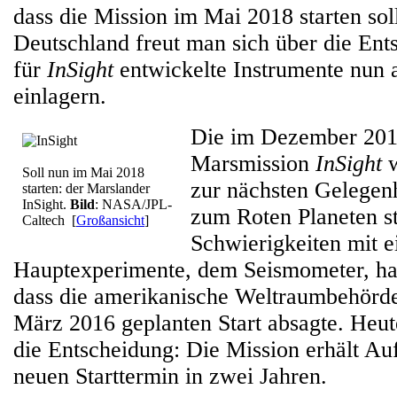
dass die Mission im Mai 2018 starten sol
Deutschland freut man sich über die Ent
für
InSight
entwickelte Instrumente nun a
einlagern.
Die im Dezember 2015
Marsmission
InSight
w
Soll nun im Mai 2018
zur nächsten Gelegenh
starten: der Marslander
InSight.
Bild
: NASA/JPL-
zum Roten Planeten st
Caltech
[
Großansicht
]
Schwierigkeiten mit 
Hauptexperimente, dem Seismometer, hat
dass die amerikanische Weltraumbehör
März 2016 geplanten Start absagte. Heut
die Entscheidung: Die Mission erhält Au
neuen Starttermin in zwei Jahren.