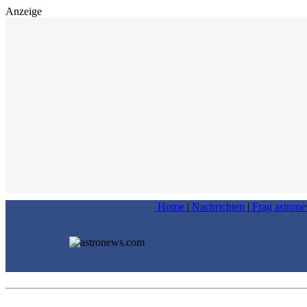
Anzeige
Home
|
Nachrichten
|
Frag astron