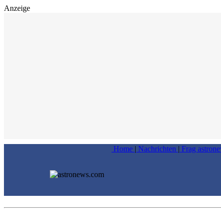
Anzeige
Home
|
Nachrichten
|
Frag astron