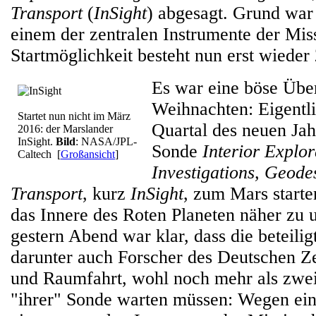
Transport
(
InSight
) abgesagt. Grund war
einem der zentralen Instrumente der Mis
Startmöglichkeit besteht nun erst wieder
Es war eine böse Übe
Weihnachten: Eigentli
Startet nun nicht im März
Quartal des neuen Ja
2016: der Marslander
InSight.
Bild
: NASA/JPL-
Sonde
Interior Explor
Caltech
[
Großansicht
]
Investigations, Geode
Transport
, kurz
InSight
, zum Mars start
das Innere des Roten Planeten näher zu 
gestern Abend war klar, dass die beteilig
darunter auch Forscher des Deutschen Ze
und Raumfahrt, wohl noch mehr als zwei 
"ihrer" Sonde warten müssen: Wegen ein