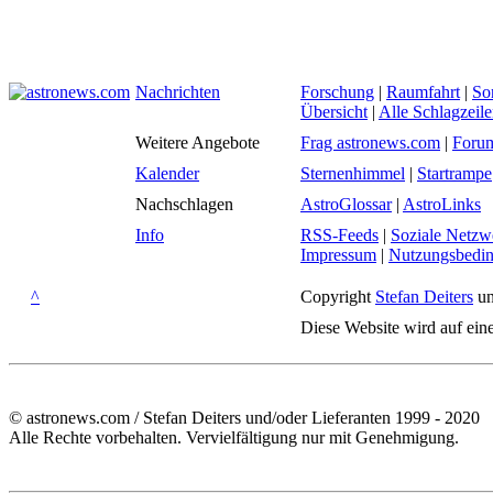
Nachrichten
Forschung
|
Raumfahrt
|
So
Übersicht
|
Alle Schlagzeil
Weitere Angebote
Frag astronews.com
|
Foru
Kalender
Sternenhimmel
|
Startrampe
Nachschlagen
AstroGlossar
|
AstroLinks
Info
RSS-Feeds
|
Soziale Netzw
Impressum
|
Nutzungsbedi
^
Copyright
Stefan Deiters
un
Diese Website wird auf ein
© astronews.com / Stefan Deiters und/oder Lieferanten 1999 - 2020
Alle Rechte vorbehalten. Vervielfältigung nur mit Genehmigung.