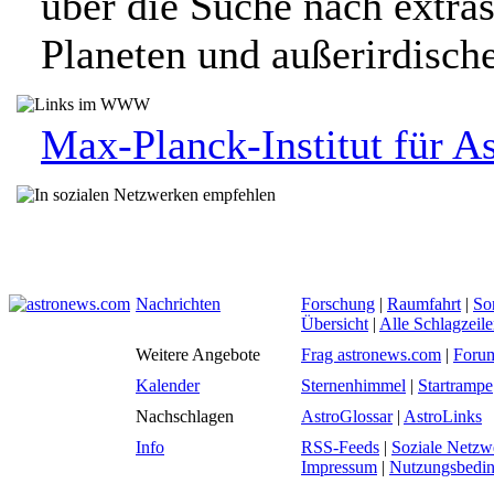
über die Suche nach extra
Planeten und außerirdisc
Max-Planck-Institut für A
Nachrichten
Forschung
|
Raumfahrt
|
So
Übersicht
|
Alle Schlagzeil
Weitere Angebote
Frag astronews.com
|
Foru
Kalender
Sternenhimmel
|
Startrampe
Nachschlagen
AstroGlossar
|
AstroLinks
Info
RSS-Feeds
|
Soziale Netzw
Impressum
|
Nutzungsbedi