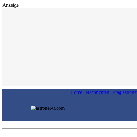
Anzeige
Home
|
Nachrichten
|
Frag astron