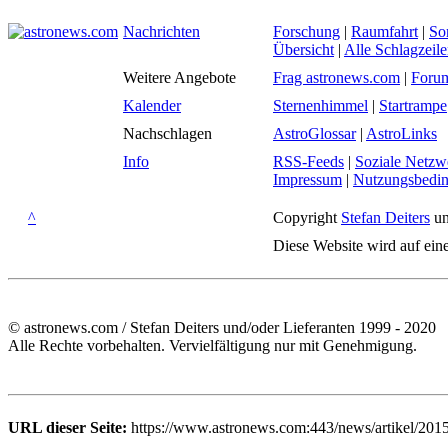
Nachrichten
Forschung
|
Raumfahrt
|
So
Übersicht
|
Alle Schlagzeil
Weitere Angebote
Frag astronews.com
|
Foru
Kalender
Sternenhimmel
|
Startrampe
Nachschlagen
AstroGlossar
|
AstroLinks
Info
RSS-Feeds
|
Soziale Netzw
Impressum
|
Nutzungsbedi
^
Copyright
Stefan Deiters
un
Diese Website wird auf ein
© astronews.com / Stefan Deiters und/oder Lieferanten 1999 - 2020
Alle Rechte vorbehalten. Vervielfältigung nur mit Genehmigung.
URL dieser Seite:
https://www.astronews.com:443/news/artikel/201