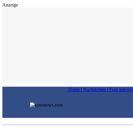
Anzeige
Home
|
Nachrichten
|
Frag astron