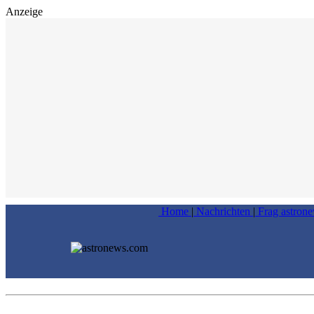
Anzeige
Home
|
Nachrichten
|
Frag astron