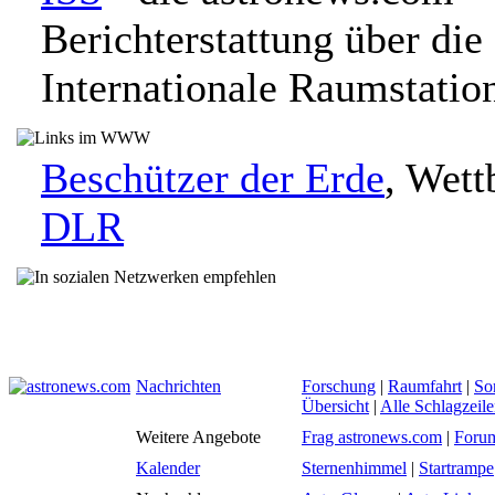
Berichterstattung über die
Internationale Raumstatio
Beschützer der Erde
, Wett
DLR
Nachrichten
Forschung
|
Raumfahrt
|
So
Übersicht
|
Alle Schlagzeil
Weitere Angebote
Frag astronews.com
|
Foru
Kalender
Sternenhimmel
|
Startrampe