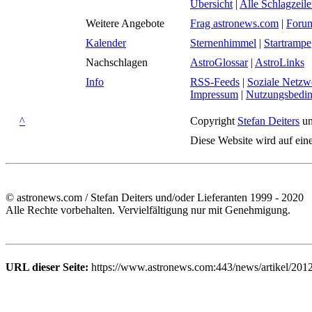
Übersicht
|
Alle Schlagzeil
Weitere Angebote
Frag astronews.com
|
Foru
Kalender
Sternenhimmel
|
Startrampe
Nachschlagen
AstroGlossar
|
AstroLinks
Info
RSS-Feeds
|
Soziale Netzw
Impressum
|
Nutzungsbedi
^
Copyright
Stefan Deiters
un
Diese Website wird auf ein
© astronews.com / Stefan Deiters und/oder Lieferanten 1999 - 2020
Alle Rechte vorbehalten. Vervielfältigung nur mit Genehmigung.
URL dieser Seite:
https://www.astronews.com:443/news/artikel/201