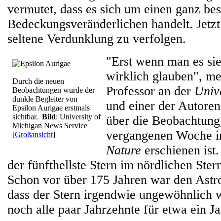
vermutet, dass es sich um einen ganz be
Bedeckungsveränderlichen handelt. Jetzt 
seltene Verdunklung zu verfolgen.
"Erst wenn man es si
wirklich glauben", me
Durch die neuen
Professor an der
Univ
Beobachtungen wurde der
dunkle Begleiter von
und einer der Autoren
Epsilon Aurigae erstmals
sichtbar.
Bild
: University of
über die Beobachtung,
Michigan News Service
vergangenen Woche in 
[
Großansicht
]
Nature
erschienen ist.
der fünfthellste Stern im nördlichen Ste
Schon vor über 175 Jahren war den Astr
dass der Stern irgendwie ungewöhnlich 
noch alle paar Jahrzehnte für etwa ein J