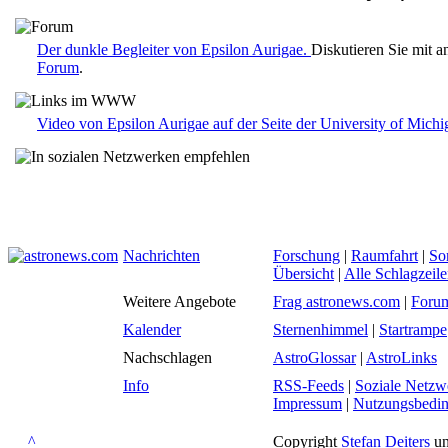
Der dunkle Begleiter von Epsilon Aurigae.
Diskutieren Sie mit 
Forum
.
Video von Epsilon Aurigae auf der Seite der University of Michi
Nachrichten
Forschung
|
Raumfahrt
|
So
Übersicht
|
Alle Schlagzeil
Weitere Angebote
Frag astronews.com
|
Foru
Kalender
Sternenhimmel
|
Startrampe
Nachschlagen
AstroGlossar
|
AstroLinks
Info
RSS-Feeds
|
Soziale Netzw
Impressum
|
Nutzungsbedi
^
Copyright
Stefan Deiters
un