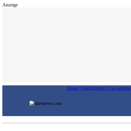
Anzeige
Home
|
Nachrichten
|
Frag astron