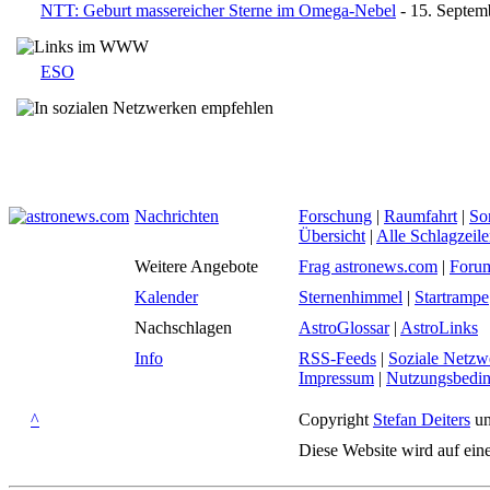
NTT: Geburt massereicher Sterne im Omega-Nebel
- 15. Septem
ESO
Nachrichten
Forschung
|
Raumfahrt
|
So
Übersicht
|
Alle Schlagzeil
Weitere Angebote
Frag astronews.com
|
Foru
Kalender
Sternenhimmel
|
Startrampe
Nachschlagen
AstroGlossar
|
AstroLinks
Info
RSS-Feeds
|
Soziale Netzw
Impressum
|
Nutzungsbedi
^
Copyright
Stefan Deiters
un
Diese Website wird auf ein