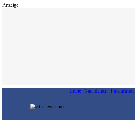
Anzeige
Home
|
Nachrichten
|
Frag astron