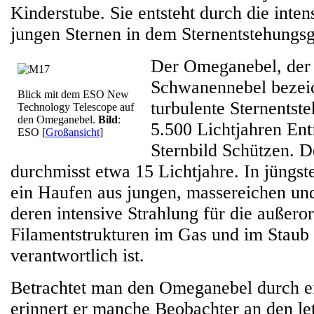
Kinderstube. Sie entsteht durch die inte
jungen Sternen in dem Sternentstehungsg
Der Omeganebel, der
Schwanennebel bezeich
Blick mit dem ESO New
turbulente Sternentst
Technology Telescope auf
den Omeganebel.
Bild
:
5.500 Lichtjahren En
ESO
[
Großansicht
]
Sternbild Schützen. 
durchmisst etwa 15 Lichtjahre. In jüngste
ein Haufen aus jungen, massereichen und
deren intensive Strahlung für die außero
Filamentstrukturen im Gas und im Staub
verantwortlich ist.
Betrachtet man den Omeganebel durch ei
erinnert er manche Beobachter an den le