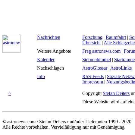
Nachrichten
Forschung
|
Raumfahrt
|
So
Übersicht
|
Alle Schlagzeil
Weitere Angebote
Frag astronews.com
|
Foru
Kalender
Sternenhimmel
|
Startrampe
Nachschlagen
AstroGlossar
|
AstroLinks
Info
RSS-Feeds
|
Soziale Netzw
Impressum
|
Nutzungsbedi
^
Copyright
Stefan Deiters
un
Diese Website wird auf ein
© astronews.com / Stefan Deiters und/oder Lieferanten 1999 - 2020
Alle Rechte vorbehalten. Vervielfältigung nur mit Genehmigung.