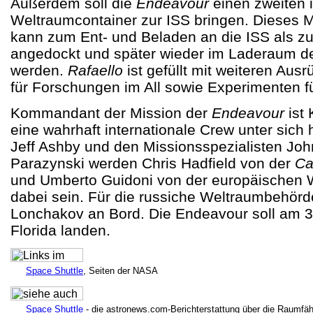
Außerdem soll die
Endeavour
einen zweiten i
Weltraumcontainer zur ISS bringen. Dieses
kann zum Ent- und Beladen an die ISS als zu
angedockt und später wieder im Laderaum 
werden.
Rafaello
ist gefüllt mit weiteren Au
für Forschungen im All sowie Experimenten 
Kommandant der Mission der
Endeavour
ist 
eine wahrhaft internationale Crew unter sich
Jeff Ashby und den Missionsspezialisten Joh
Parazynski werden Chris Hadfield von der
Ca
und Umberto Guidoni von der europäischen
dabei sein. Für die russiche Weltraumbehörd
L
onchakov an Bord. Die Endeavour soll am 30
Florida landen.
Space Shuttle
, Seiten der NASA
Space Shuttle
- die astronews.com-Berichterstattung über die Raumfä