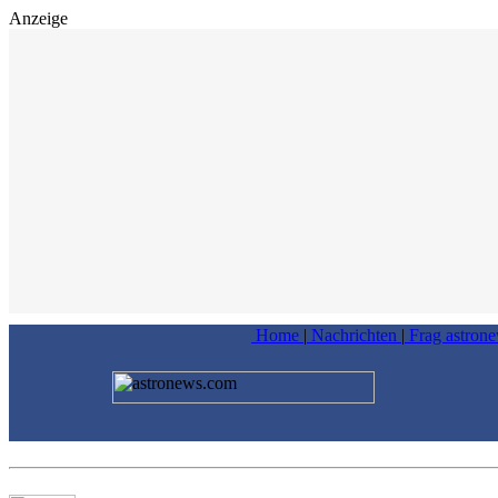
Anzeige
Home
|
Nachrichten
|
Frag astron