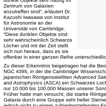
dunkle Objekte sehr häufig im
Zentrum von Galaxien
anzutreffen sind", erläutert Dr.
Kazushi Iwasawa von Institut
für Astronomie an der
Universität von Cambridge.
"Diese dunklen Objekte sind
sehr wahrscheinlich Schwarze
Löcher und mit der Zeit stellt
sich nun heraus, dass es sie
offenbar in einer ganzen Reihe unterschiedli
Zu dieser Erkenntnis beigetragen hat die Be
NGC 4395, in der die Cambridger Wissenschaf
japanischen Röntgensatelliten
Advanced Sate
and Astrophysics
(ASCA) ein Schwarzes Loch
nur 10.000 bis 100.000 Massen unserer Son
Früher hatte man versucht, die starke Röntge
Galaxie durch eine Gruppe sehr heller Sterne
jedoch nicht zu einem zufriedenstellenden E