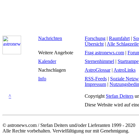
Nachrichten
Forschung
|
Raumfahrt
|
So
Übersicht
|
Alle Schlagzeil
Weitere Angebote
Frag astronews.com
|
Foru
Kalender
Sternenhimmel
|
Startrampe
Nachschlagen
AstroGlossar
|
AstroLinks
Info
RSS-Feeds
|
Soziale Netzw
Impressum
|
Nutzungsbedi
^
Copyright
Stefan Deiters
un
Diese Website wird auf ein
© astronews.com / Stefan Deiters und/oder Lieferanten 1999 - 2020
Alle Rechte vorbehalten. Vervielfältigung nur mit Genehmigung.