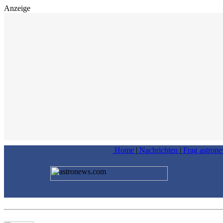
Anzeige
Home
|
Nachrichten
|
Frag astron