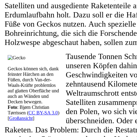
Satelliten und ausgediente Raketenteile a
Erdumlaufbahn holt. Dazu soll er die Ha
Füße von Geckos nutzen. Auch spezielle 
Bohreinrichtung, die sich die Forschend
Holzwespe abgeschaut haben, sollen zu
Tausende Tonnen Schr
unseren Köpfen dahin
Geckos können sich, dank
Geschwindigkeiten v
feinster Härchen an den
Füßen, durch Van-der-
zehntausend Kilomete
Waals-Kräfte problemlos
auf glatten Oberfläche und
Weltraumschrott ents
auch an Wänden und
Satelliten zusammenpr
Decken bewegen.
Foto
: Bjørn Christian
den Polen, wo sich v
Tørrissen (
CC BY-SA 3.0
)
[
Großansicht
]
überschneiden. Oder e
Raketen. Das Problem: Durch die Resta