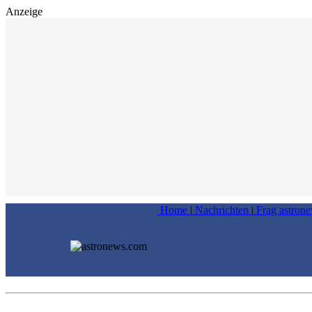
Anzeige
Home
|
Nachrichten
|
Frag astron