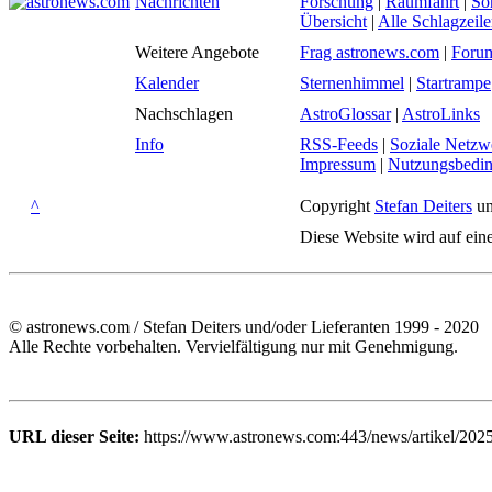
Nachrichten
Forschung
|
Raumfahrt
|
So
Übersicht
|
Alle Schlagzeil
Weitere Angebote
Frag astronews.com
|
Foru
Kalender
Sternenhimmel
|
Startrampe
Nachschlagen
AstroGlossar
|
AstroLinks
Info
RSS-Feeds
|
Soziale Netzw
Impressum
|
Nutzungsbedi
^
Copyright
Stefan Deiters
un
Diese Website wird auf ein
© astronews.com / Stefan Deiters und/oder Lieferanten 1999 - 2020
Alle Rechte vorbehalten. Vervielfältigung nur mit Genehmigung.
URL dieser Seite:
https://www.astronews.com:443/news/artikel/202