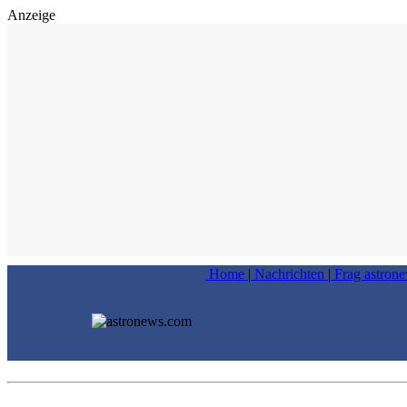
Anzeige
Home
|
Nachrichten
|
Frag astron