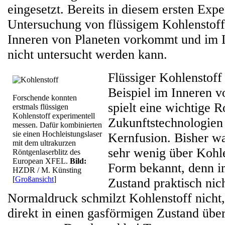
eingesetzt. Bereits in diesem ersten Exp
Untersuchung von flüssigem Kohlenstoff,
Inneren von Planeten vorkommt und im L
nicht untersucht werden kann.
Flüssiger Kohlenstof
Beispiel im Inneren v
Forschende konnten
spielt eine wichtige R
erstmals flüssigen
Kohlenstoff experimentell
Zukunftstechnologien
messen. Dafür kombinierten
sie einen Hochleistungslaser
Kernfusion. Bisher wa
mit dem ultrakurzen
sehr wenig über Kohle
Röntgenlaserblitz des
European XFEL.
Bild:
Form bekannt, denn i
HZDR / M. Künsting
[
Großansicht
]
Zustand praktisch nich
Normaldruck schmilzt Kohlenstoff nicht,
direkt in einen gasförmigen Zustand über