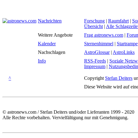
Nachrichten
Forschung
|
Raumfahrt
|
So
Übersicht
|
Alle Schlagzeil
Weitere Angebote
Frag astronews.com
|
Foru
Kalender
Sternenhimmel
|
Startrampe
Nachschlagen
AstroGlossar
|
AstroLinks
Info
RSS-Feeds
|
Soziale Netzw
Impressum
|
Nutzungsbedi
^
Copyright
Stefan Deiters
un
Diese Website wird auf ein
© astronews.com / Stefan Deiters und/oder Lieferanten 1999 - 2020
Alle Rechte vorbehalten. Vervielfältigung nur mit Genehmigung.