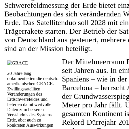
Schwerefeldmessung der Erde bietet einz
Beobachtungen des sich verändernden Wa
Erde. Das Satellitenduo soll 2028 mit ei
Trägerrakete starten. Der Betrieb der Sat
von Deutschland aus gesteuert, mehrere d
sind an der Mission beteiligt.
Der Mittelmeerraum E
seit Jahren aus. In ei
20 Jahre lang
Spaniens – wie in der
dokumentierten die deutsch-
amerikanischen GRACE-
Barcelona – herrscht 
Zwillingssatelliten
Veränderungen des
der Grundwasserspiege
Erdschwerefeldes und
Meter pro Jahr fällt.
lieferten damit wertvolle
Daten zum besseren
gesamten Kontinent is
Verständnis des Systems
Erde, aber auch zu
Rekord-Dürrejahr 2018
konkreten Auswirkungen