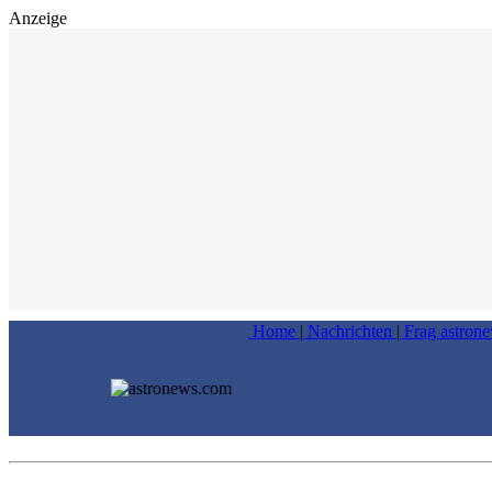
Anzeige
Home
|
Nachrichten
|
Frag astron