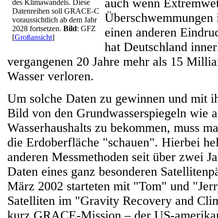
auch wenn Extremwett
des Klimawandels. Diese
Datenreihen soll GRACE-C
Überschwemmungen in
voraussichtlich ab dem Jahr
2028 fortsetzen.
Bild
: GFZ
einen anderen Eindruc
[
Großansicht
]
hat Deutschland inner
vergangenen 20 Jahre mehr als 15 Milli
Wasser verloren.
Um solche Daten zu gewinnen und mit i
Bild von den Grundwasserspiegeln wie a
Wasserhaushalts zu bekommen, muss man
die Erdoberfläche "schauen". Hierbei h
anderen Messmethoden seit über zwei Ja
Daten eines ganz besonderen Satellitenp
März 2002 starteten mit "Tom" und "Jerr
Satelliten im "Gravity Recovery and Cli
kurz GRACE-Mission – der US-amerika