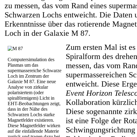
zu messen, das vom Rand eines superma
Schwarzen Lochs entweicht. Die Daten u
Erkenntnisse über das rotierende Magne
Loch in der Galaxie M 87.
Zum ersten Mal ist es
Spiralform des drehen
Computersimulation des
messen, das vom Rand
Plasmas um das
supermassereiche Schwarze
supermassereichen S
Loch im Zentrum der
Galaxie M 87. Eine neue
entweicht. Diese Erge
Analyse von zirkular
Event Horizon Telesc
polarisiertem (oder
spiralförmigem) Licht in
Kollaboration kürzlich
EHT-Beobachtungen zeigt,
dass in der Nähe des
Diese sogenannte zirk
Schwarzen Lochs starke
ist eine Folge der Rot
Magnetfelder existieren.
Diese Magnetfelder wirken
Schwingungsrichtung 
auf die einfallende Materie
zurück und tragen dazu bei,