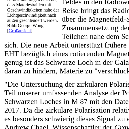
Feldes in den Radiowe
dass Materiestrahlen mit
Reise bringt das Radi
Geschwindigkeiten nahe der
Lichtgeschwindigkeit nach
über die Magnetfeld-S
außen geschleudert werden.
Bild:
George Wong
Zusammensetzung der
[
Großansicht
]
Teilchen nahe dem S
sich. Die neue Arbeit unterstützt frühere
EHT bezüglich eines rotierenden Magnetf
genug ist das Schwarze Loch in der Gal
daran zu hindern, Materie zu "verschluc
"Die Untersuchung der zirkularen Polaris
Teil unserer umfassenden Analyse der Po
Schwarzen Loches in M 87 mit den Date
2017. Da die zirkulare Polarisation relat
es besonders schwierig dieses Signal zu e
Andrew Chael, Wissenschaftler der
Gravi