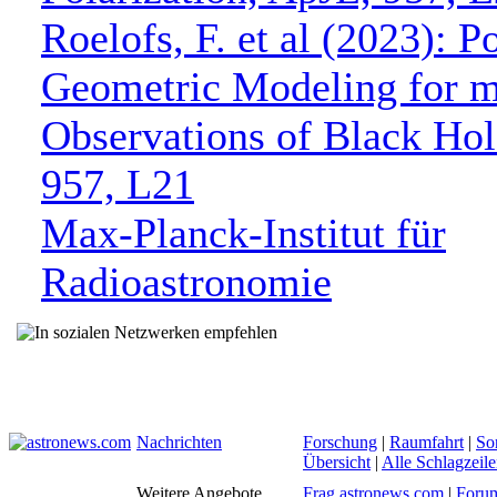
Roelofs, F. et al (2023): P
Geometric Modeling for
Observations of Black Hol
957, L21
Max-Planck-Institut für
Radioastronomie
Nachrichten
Forschung
|
Raumfahrt
|
So
Übersicht
|
Alle Schlagzeil
Weitere Angebote
Frag astronews.com
|
Foru