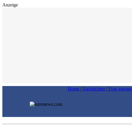
Anzeige
Home
|
Nachrichten
|
Frag astron