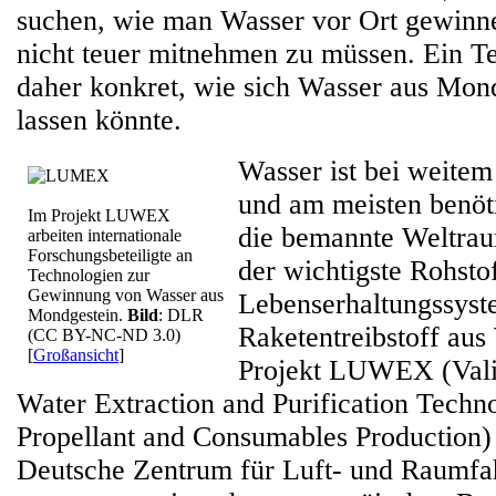
suchen, wie man Wasser vor Ort gewinn
nicht teuer mitnehmen zu müssen. Ein T
daher konkret, wie sich Wasser aus Mon
lassen könnte.
Wasser ist bei weitem 
und am meisten benöt
Im Projekt LUWEX
die bemannte Weltrau
arbeiten internationale
Forschungsbeteiligte an
der wichtigste Rohstof
Technologien zur
Gewinnung von Wasser aus
Lebenserhaltungssyst
Mondgestein.
Bild
: DLR
Raketentreibstoff aus
(CC BY-NC-ND 3.0)
[
Großansicht
]
Projekt LUWEX (Vali
Water Extraction and Purification Techno
Propellant and Consumables Production) 
Deutsche Zentrum für Luft- und Raumfa