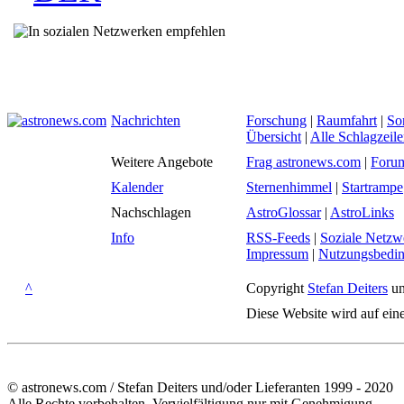
Nachrichten
Forschung
|
Raumfahrt
|
So
Übersicht
|
Alle Schlagzeil
Weitere Angebote
Frag astronews.com
|
Foru
Kalender
Sternenhimmel
|
Startrampe
Nachschlagen
AstroGlossar
|
AstroLinks
Info
RSS-Feeds
|
Soziale Netzw
Impressum
|
Nutzungsbedi
^
Copyright
Stefan Deiters
un
Diese Website wird auf ein
© astronews.com / Stefan Deiters und/oder Lieferanten 1999 - 2020
Alle Rechte vorbehalten. Vervielfältigung nur mit Genehmigung.