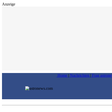
Anzeige
Home
|
Nachrichten
|
Frag astron