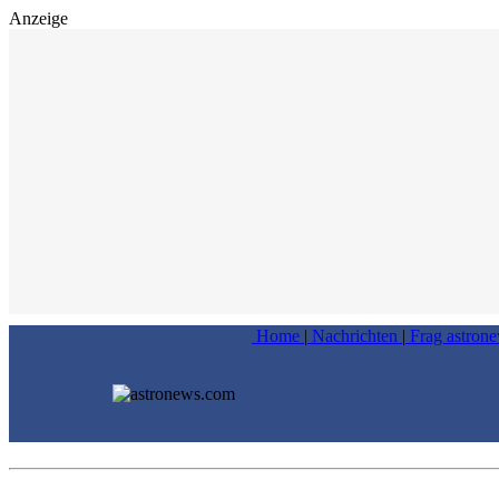
Anzeige
Home
|
Nachrichten
|
Frag astron