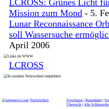
LCROSS: Grünes Licht fü
Mission zum Mond
- 5. F
Lunar Reconnaissance Orb
soll Wassersuche ermögli
April 2006
LCROSS
Nachrichten
Forschung
|
Raumfahrt
|
So
Übersicht
|
Alle Schlagzeil