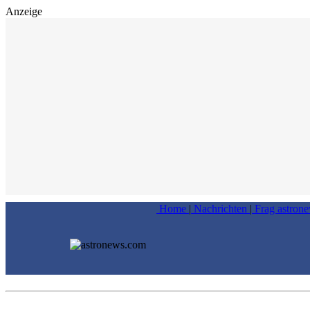
Anzeige
Home
|
Nachrichten
|
Frag astron