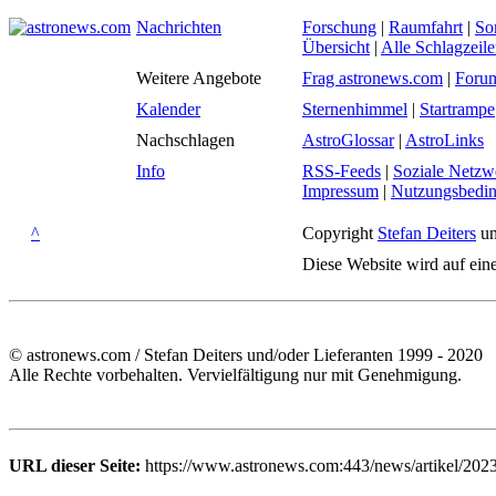
Nachrichten
Forschung
|
Raumfahrt
|
So
Übersicht
|
Alle Schlagzeil
Weitere Angebote
Frag astronews.com
|
Foru
Kalender
Sternenhimmel
|
Startrampe
Nachschlagen
AstroGlossar
|
AstroLinks
Info
RSS-Feeds
|
Soziale Netzw
Impressum
|
Nutzungsbedi
^
Copyright
Stefan Deiters
un
Diese Website wird auf ein
© astronews.com / Stefan Deiters und/oder Lieferanten 1999 - 2020
Alle Rechte vorbehalten. Vervielfältigung nur mit Genehmigung.
URL dieser Seite:
https://www.astronews.com:443/news/artikel/202