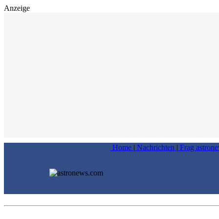
Anzeige
Home
|
Nachrichten
|
Frag astron