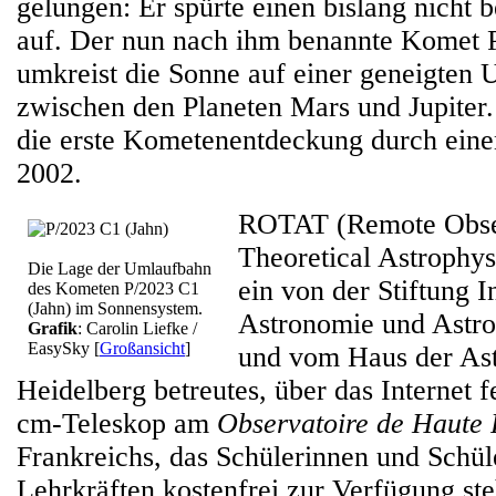
gelungen: Er spürte einen bislang nicht
auf. Der nun nach ihm benannte Komet 
umkreist die Sonne auf einer geneigten
zwischen den Planeten Mars und Jupiter.
die erste Kometenentdeckung durch eine
2002.
ROTAT (Remote Obse
Theoretical Astrophys
Die Lage der Umlaufbahn
ein von der Stiftung I
des Kometen P/2023 C1
(Jahn) im Sonnensystem.
Astronomie und Astro
Grafik
: Carolin Liefke /
EasySky
[
Großansicht
]
und vom Haus der As
Heidelberg betreutes, über das Internet f
cm-Teleskop am
Observatoire de Haute
Frankreichs, das Schülerinnen und Schül
Lehrkräften kostenfrei zur Verfügung ste