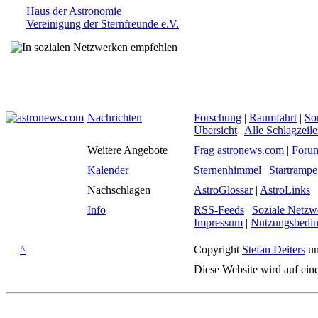
Haus der Astronomie
Vereinigung der Sternfreunde e.V.
Nachrichten
Forschung
|
Raumfahrt
|
So
Übersicht
|
Alle Schlagzeil
Weitere Angebote
Frag astronews.com
|
Foru
Kalender
Sternenhimmel
|
Startrampe
Nachschlagen
AstroGlossar
|
AstroLinks
Info
RSS-Feeds
|
Soziale Netzw
Impressum
|
Nutzungsbedi
^
Copyright
Stefan Deiters
un
Diese Website wird auf ein