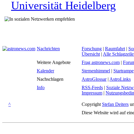
Universität Heidelberg
Nachrichten
Forschung
|
Raumfahrt
|
So
Übersicht
|
Alle Schlagzeil
Weitere Angebote
Frag astronews.com
|
Foru
Kalender
Sternenhimmel
|
Startrampe
Nachschlagen
AstroGlossar
|
AstroLinks
Info
RSS-Feeds
|
Soziale Netzw
Impressum
|
Nutzungsbedi
^
Copyright
Stefan Deiters
un
Diese Website wird auf ein