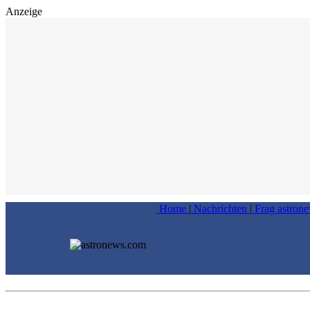
Anzeige
Home
|
Nachrichten
|
Frag astron