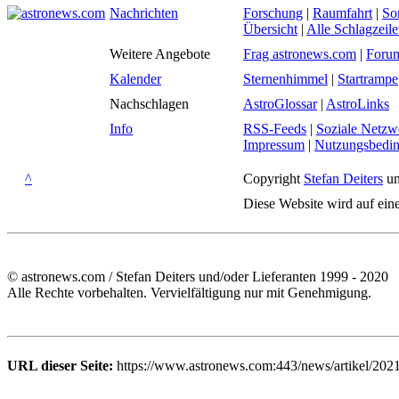
Nachrichten
Forschung
|
Raumfahrt
|
So
Übersicht
|
Alle Schlagzeil
Weitere Angebote
Frag astronews.com
|
Foru
Kalender
Sternenhimmel
|
Startrampe
Nachschlagen
AstroGlossar
|
AstroLinks
Info
RSS-Feeds
|
Soziale Netzw
Impressum
|
Nutzungsbedi
^
Copyright
Stefan Deiters
un
Diese Website wird auf ein
© astronews.com / Stefan Deiters und/oder Lieferanten 1999 - 2020
Alle Rechte vorbehalten. Vervielfältigung nur mit Genehmigung.
URL dieser Seite:
https://www.astronews.com:443/news/artikel/202