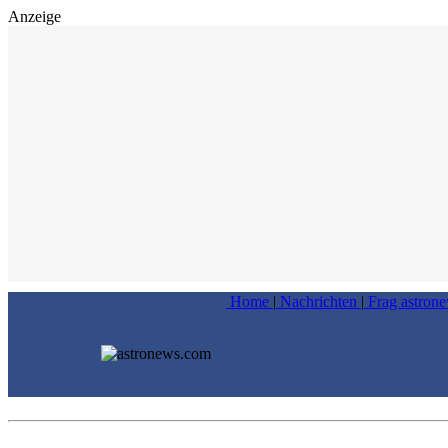
Anzeige
Home
|
Nachrichten
|
Frag astron