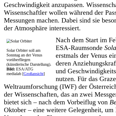
Geschwindigkeit anzupassen. Wissenscha
Wissenschaftler wollen während der Pas
Messungen machen. Dabei sind sie beson
der Atmosphäre interessiert.
Nach dem Start im Feb
ESA-Raumsonde
Sol
Solar Orbiter soll am
erstmals der Venus e
Sonntag an der Venus
vorüberfliegen
deren Anziehungskraf
(künstlerische Darstellung).
Bild:
ESA/ATG
und Geschwindigkeit
medialab
[
Großansicht
]
nutzen. Für das Grazer
Weltraumforschung (IWF) der Österreic
der Wissenschaften, das an zwei Messgerä
bietet sich – nach dem Vorbeiflug von
B
Oktober – eine weitere Gelegenheit, um 