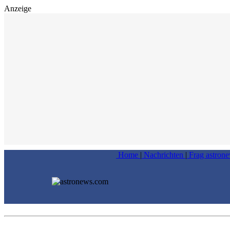
Anzeige
Home
|
Nachrichten
|
Frag astron