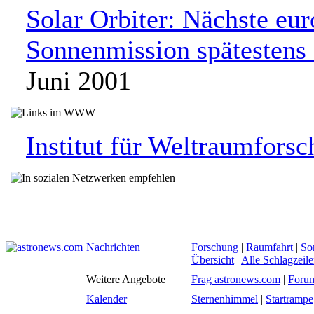
Solar Orbiter: Nächste eu
Sonnenmission spätestens
Juni 2001
Institut für Weltraumfors
Nachrichten
Forschung
|
Raumfahrt
|
So
Übersicht
|
Alle Schlagzeil
Weitere Angebote
Frag astronews.com
|
Foru
Kalender
Sternenhimmel
|
Startrampe