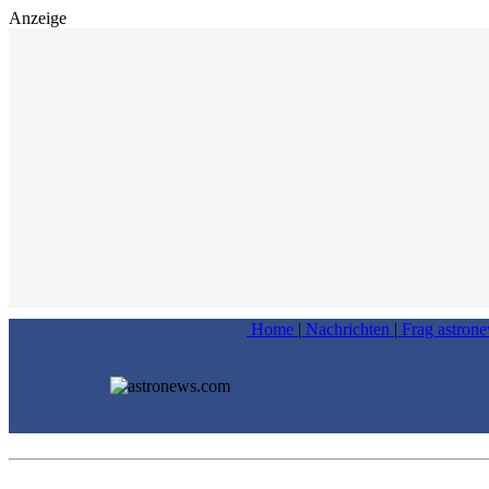
Anzeige
Home
|
Nachrichten
|
Frag astron