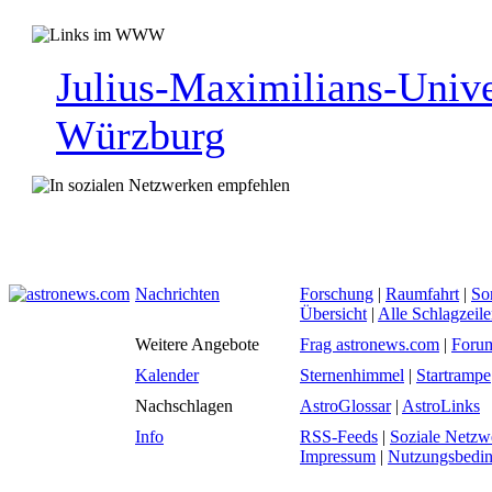
Julius-Maximilians-Unive
Würzburg
Nachrichten
Forschung
|
Raumfahrt
|
So
Übersicht
|
Alle Schlagzeil
Weitere Angebote
Frag astronews.com
|
Foru
Kalender
Sternenhimmel
|
Startrampe
Nachschlagen
AstroGlossar
|
AstroLinks
Info
RSS-Feeds
|
Soziale Netzw
Impressum
|
Nutzungsbedi