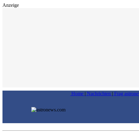
Anzeige
Home
|
Nachrichten
|
Frag astron