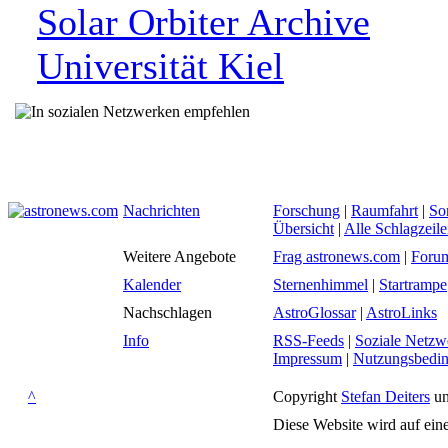
Solar Orbiter Archive
Universität Kiel
Nachrichten
Forschung
|
Raumfahrt
|
So
Übersicht
|
Alle Schlagzeil
Weitere Angebote
Frag astronews.com
|
Foru
Kalender
Sternenhimmel
|
Startrampe
Nachschlagen
AstroGlossar
|
AstroLinks
Info
RSS-Feeds
|
Soziale Netzw
Impressum
|
Nutzungsbedi
^
Copyright
Stefan Deiters
un
Diese Website wird auf ein