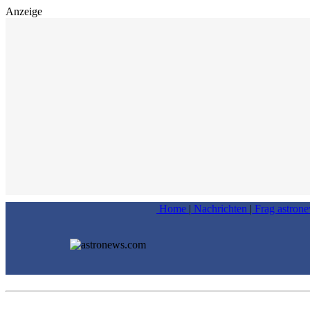
Anzeige
Home
|
Nachrichten
|
Frag astron