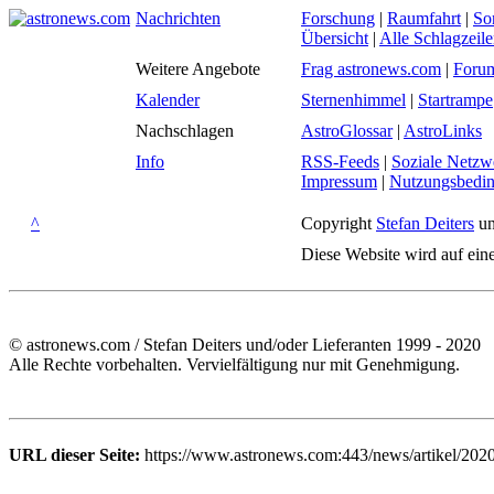
Nachrichten
Forschung
|
Raumfahrt
|
So
Übersicht
|
Alle Schlagzeil
Weitere Angebote
Frag astronews.com
|
Foru
Kalender
Sternenhimmel
|
Startrampe
Nachschlagen
AstroGlossar
|
AstroLinks
Info
RSS-Feeds
|
Soziale Netzw
Impressum
|
Nutzungsbedi
^
Copyright
Stefan Deiters
un
Diese Website wird auf ein
© astronews.com / Stefan Deiters und/oder Lieferanten 1999 - 2020
Alle Rechte vorbehalten. Vervielfältigung nur mit Genehmigung.
URL dieser Seite:
https://www.astronews.com:443/news/artikel/202