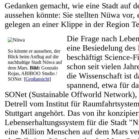
Gedanken gemacht, wie eine Stadt auf d
aussehen könnte: Sie stellten Nüwa vor, 
gelegen an einer Klippe in der Region 
Die Frage nach Lebe
eine Besiedelung des 
So könnte er aussehen, der
beschäftigt Science-F
Blick beim Anflug auf die
nachhaltige Stadt Nüwa auf
schon seit vielen Jah
dem Mars.
Bild:
Gonzalo
Rojas, ABIBOO Studio /
die Wissenschaft ist 
SONet
[
Großansicht
]
spannend, etwa für d
SONet (Sustainable Offworld Network),
Detrell vom Institut für Raumfahrtsystem
Stuttgart angehört. Das von ihr konzipier
Lebenserhaltungssystem für die Stadt "N
eine Million Menschen auf dem Mars ve