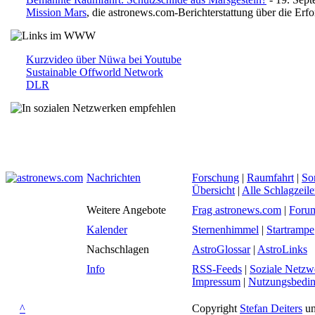
Mission Mars
, die astronews.com-Berichterstattung über die Erf
Kurzvideo über Nüwa bei Youtube
Sustainable Offworld Network
DLR
Nachrichten
Forschung
|
Raumfahrt
|
So
Übersicht
|
Alle Schlagzeil
Weitere Angebote
Frag astronews.com
|
Foru
Kalender
Sternenhimmel
|
Startrampe
Nachschlagen
AstroGlossar
|
AstroLinks
Info
RSS-Feeds
|
Soziale Netzw
Impressum
|
Nutzungsbedi
^
Copyright
Stefan Deiters
un