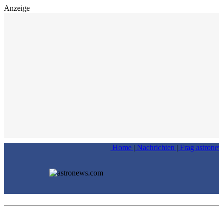
Anzeige
Home
|
Nachrichten
|
Frag astron