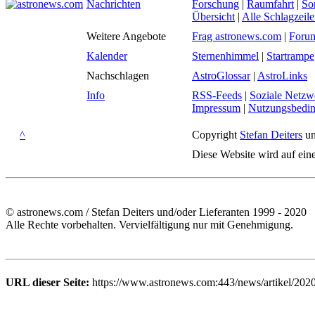
Nachrichten
Forschung
|
Raumfahrt
|
So
Übersicht
|
Alle Schlagzeil
Weitere Angebote
Frag astronews.com
|
Foru
Kalender
Sternenhimmel
|
Startrampe
Nachschlagen
AstroGlossar
|
AstroLinks
Info
RSS-Feeds
|
Soziale Netzw
Impressum
|
Nutzungsbedi
^
Copyright
Stefan Deiters
un
Diese Website wird auf ein
© astronews.com / Stefan Deiters und/oder Lieferanten 1999 - 2020
Alle Rechte vorbehalten. Vervielfältigung nur mit Genehmigung.
URL dieser Seite:
https://www.astronews.com:443/news/artikel/202