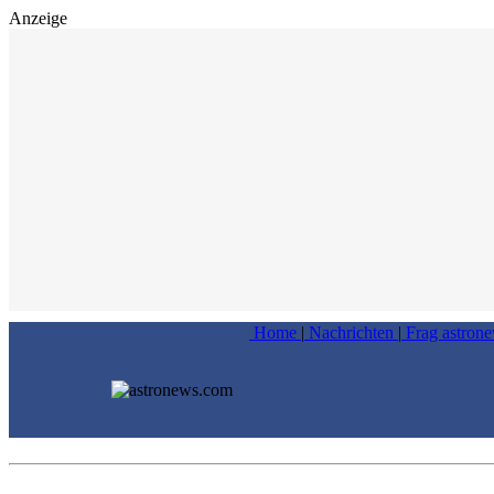
Anzeige
Home
|
Nachrichten
|
Frag astron