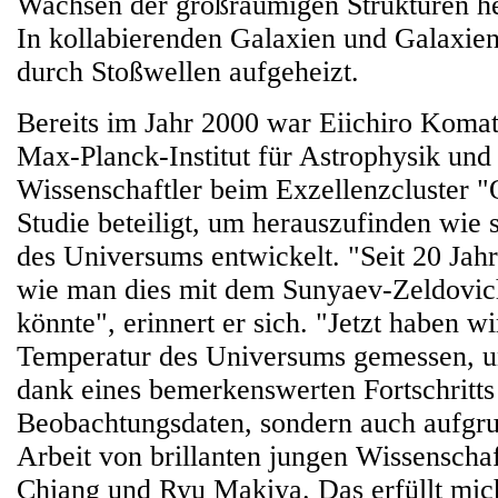
Wachsen der großräumigen Strukturen he
In kollabierenden Galaxien und Galaxie
durch Stoßwellen aufgeheizt.
Bereits im Jahr 2000 war Eiichiro Komat
Max-Planck-Institut für Astrophysik und 
Wissenschaftler beim Exzellenzcluster "O
Studie beteiligt, um herauszufinden wie 
des Universums entwickelt. "Seit 20 Jah
wie man dies mit dem Sunyaev-Zeldovic
könnte", erinnert er sich. "Jetzt haben wi
Temperatur des Universums gemessen, u
dank eines bemerkenswerten Fortschritts
Beobachtungsdaten, sondern auch aufgru
Arbeit von brillanten jungen Wissenscha
Chiang und Ryu Makiya. Das erfüllt mic