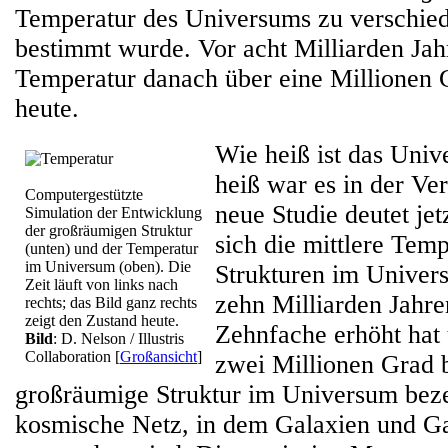
Temperatur des Universums zu verschie
bestimmt wurde. Vor acht Milliarden Jah
Temperatur danach über eine Millionen G
heute.
Wie heiß ist das Uni
heiß war es in der Ve
Computergestützte
neue Studie deutet jet
Simulation der Entwicklung
der großräumigen Struktur
sich die mittlere Tem
(unten) und der Temperatur
im Universum (oben). Die
Strukturen im Univers
Zeit läuft von links nach
zehn Milliarden Jahr
rechts; das Bild ganz rechts
zeigt den Zustand heute.
Zehnfache erhöht hat
Bild
: D. Nelson / Illustris
Collaboration
[
Großansicht
]
zwei Millionen Grad b
großräumige Struktur im Universum beze
kosmische Netz, in dem Galaxien und G