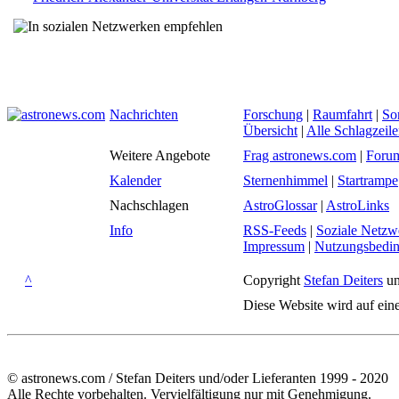
Nachrichten
Forschung
|
Raumfahrt
|
So
Übersicht
|
Alle Schlagzeil
Weitere Angebote
Frag astronews.com
|
Foru
Kalender
Sternenhimmel
|
Startrampe
Nachschlagen
AstroGlossar
|
AstroLinks
Info
RSS-Feeds
|
Soziale Netzw
Impressum
|
Nutzungsbedi
^
Copyright
Stefan Deiters
un
Diese Website wird auf ein
© astronews.com / Stefan Deiters und/oder Lieferanten 1999 - 2020
Alle Rechte vorbehalten. Vervielfältigung nur mit Genehmigung.