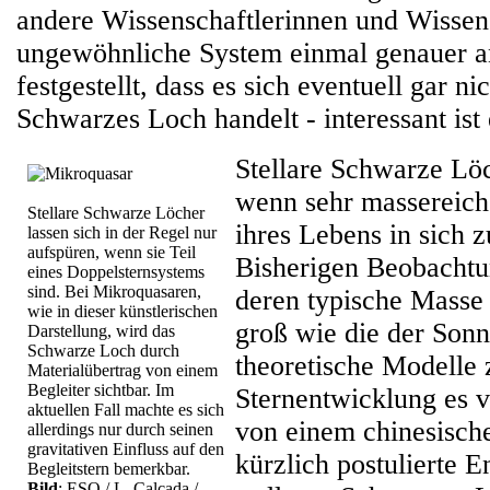
andere Wissenschaftlerinnen und Wissens
ungewöhnliche System einmal genauer a
festgestellt, dass es sich eventuell gar ni
Schwarzes Loch handelt - interessant ist
Stellare Schwarze Löc
wenn sehr massereich
Stellare Schwarze Löcher
ihres Lebens in sich 
lassen sich in der Regel nur
aufspüren, wenn sie Teil
Bisherigen Beobachtu
eines Doppelsternsystems
sind. Bei Mikroquasaren,
deren typische Masse
wie in dieser künstlerischen
groß wie die der Son
Darstellung, wird das
Schwarze Loch durch
theoretische Modelle 
Materialübertrag von einem
Begleiter sichtbar. Im
Sternentwicklung es 
aktuellen Fall machte es sich
von einem chinesisc
allerdings nur durch seinen
gravitativen Einfluss auf den
kürzlich postulierte 
Begleitstern bemerkbar.
Bild
: ESO / L. Calçada /