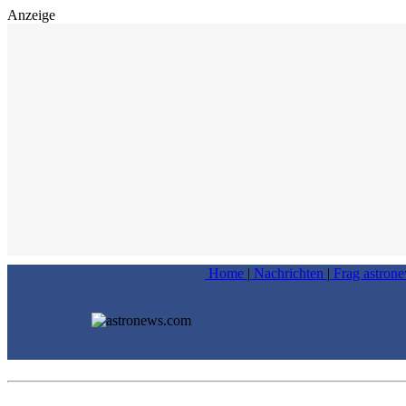
Anzeige
Home
|
Nachrichten
|
Frag astron