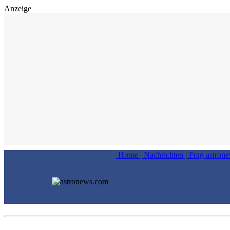
Anzeige
Home
|
Nachrichten
|
Frag astron