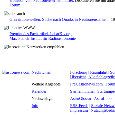
Kollision von Neutronensternen mit Jet.
Diskutieren Sie mit and
Forum
.
Gravitationswellen: Suche nach Quarks in Neutronensternen
- 19
Preprint des Fachartikels bei arXiv.org
Max-Planck-Institut für Radioastronomie
Nachrichten
Forschung
|
Raumfahrt
|
So
Übersicht
|
Alle Schlagzeil
Weitere Angebote
Frag astronews.com
|
Foru
Kalender
Sternenhimmel
|
Startrampe
Nachschlagen
AstroGlossar
|
AstroLinks
Info
RSS-Feeds
|
Soziale Netzw
Impressum
|
Nutzungsbedi