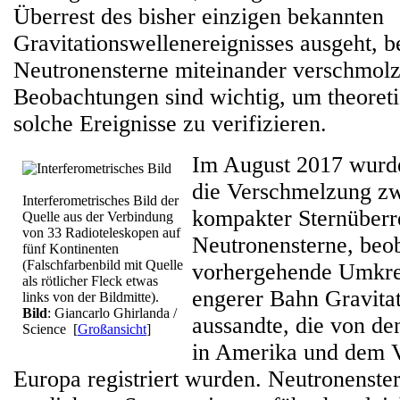
Überrest des bisher einzigen bekannten
Gravitationswellenereignisses ausgeht, 
Neutronensterne miteinander verschmolz
Beobachtungen sind wichtig, um theoret
solche Ereignisse zu verifizieren.
Im August 2017 wurd
die Verschmelzung zw
Interferometrisches Bild der
kompakter Sternüberr
Quelle aus der Verbindung
von 33 Radioteleskopen auf
Neutronensterne, beob
fünf Kontinenten
(Falschfarbenbild mit Quelle
vorhergehende Umkre
als rötlicher Fleck etwas
engerer Bahn Gravita
links von der Bildmitte).
Bild
: Giancarlo Ghirlanda /
aussandte, die von d
Science
[
Großansicht
]
in Amerika und dem 
Europa registriert wurden. Neutronenste