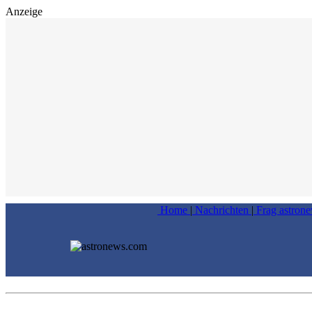
Anzeige
Home
|
Nachrichten
|
Frag astron