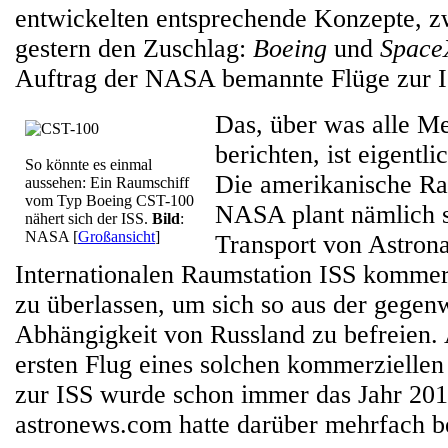
entwickelten entsprechende Konzepte, z
gestern den Zuschlag:
Boeing
und
Space
Auftrag der NASA bemannte Flüge zur I
Das, über was alle M
berichten, ist eigentl
So könnte es einmal
Die amerikanische R
aussehen: Ein Raumschiff
vom Typ Boeing CST-100
NASA plant nämlich s
nähert sich der ISS.
Bild
:
NASA
[
Großansicht
]
Transport von Astron
Internationalen Raumstation ISS kommer
zu überlassen, um sich so aus der gegen
Abhängigkeit von Russland zu befreien. 
ersten Flug eines solchen kommerzielle
zur ISS wurde schon immer das Jahr 20
astronews.com hatte darüber mehrfach be