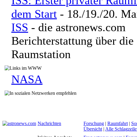
ISS: Erster privater Raumf
dem Start
- 18./19./20. Ma
ISS
- die astronews.com
Berichterstattung über die 
Raumstation
NASA
Nachrichten
Forschung
|
Raumfahrt
|
So
Übersicht
|
Alle Schlagzeil