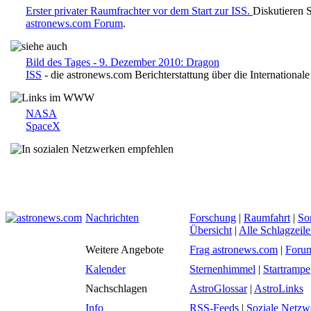
Erster privater Raumfrachter vor dem Start zur ISS.
Diskutieren 
astronews.com Forum
.
Bild des Tages - 9. Dezember 2010: Dragon
ISS
- die astronews.com Berichterstattung über die International
NASA
SpaceX
Nachrichten
Forschung
|
Raumfahrt
|
So
Übersicht
|
Alle Schlagzeil
Weitere Angebote
Frag astronews.com
|
Foru
Kalender
Sternenhimmel
|
Startrampe
Nachschlagen
AstroGlossar
|
AstroLinks
Info
RSS-Feeds
|
Soziale Netzw