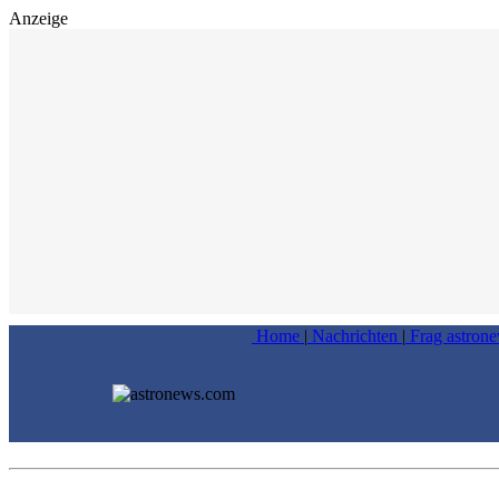
Anzeige
Home
|
Nachrichten
|
Frag astron